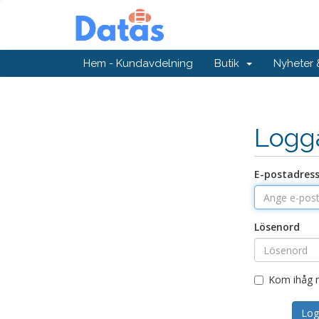
Hem - Kundavdelning
Butik
Nyheter
Logg
E-postadres
Lösenord
Kom ihåg 