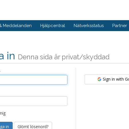
 & Meddelanden
Hjälpcentral
Nätverksstatus
Partner
a in
Denna sida är privat/skyddad
s
Sign in with 
mig
Glömt lösenord?